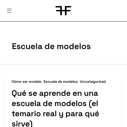
Skip
to
content
Escuela de modelos
,
,
Cómo ser modelo
Escuela de modelos
Uncategorized
Qué se aprende en una
escuela de modelos (el
temario real y para qué
sirve)