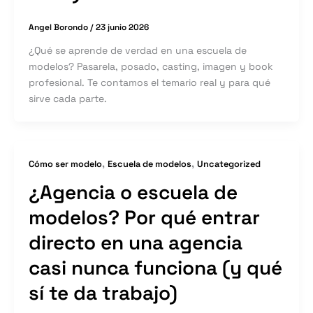
Angel Borondo
/
23 junio 2026
¿Qué se aprende de verdad en una escuela de
modelos? Pasarela, posado, casting, imagen y book
profesional. Te contamos el temario real y para qué
sirve cada parte.
,
,
Cómo ser modelo
Escuela de modelos
Uncategorized
¿Agencia o escuela de
modelos? Por qué entrar
directo en una agencia
casi nunca funciona (y qué
sí te da trabajo)