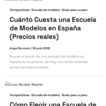
,
,
Comparativas
Escuela de modelos
Guías paso a paso
Cuánto Cuesta una Escuela
de Modelos en España
(Precios reales)
Angel Borondo
/
16 junio 2026
Buscar el precio de una escuela de modelos en
España es frustrante. No hay una tarifa estándar,
pocas escuelas publican
,
,
Comparativas
Escuela de modelos
Guías paso a paso
Cómo Elegir una Escuela de