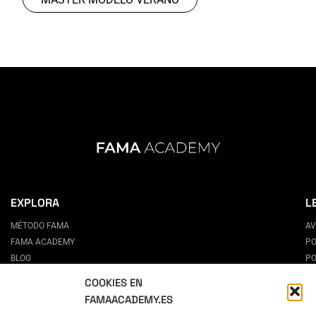
EXPLORA
L
MÉTODO FAMA
AV
FAMA ACADEMY
PO
BLOG
PO
CONTACTO
CO
COOKIES EN
PREGUNTAS FRECUENTES
FAMAACADEMY.ES
ESCUELA DE MODELOS EN MADRID