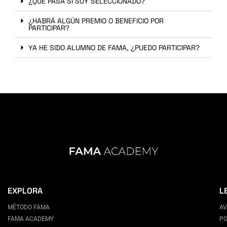
¿QUÉ PASA SI SOY SELECCIONADO?
¿HABRÁ ALGÚN PREMIO O BENEFICIO POR
PARTICIPAR?
YA HE SIDO ALUMNO DE FAMA, ¿PUEDO PARTICIPAR?
EXPLORA
L
MÉTODO FAMA
AV
FAMA ACADEMY
PO