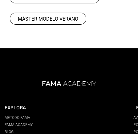
MÁSTER MODELO VERANO
EXPLORA
L
MÉTODO FAMA
AV
FAMA ACADEMY
PO
BLOG
PO