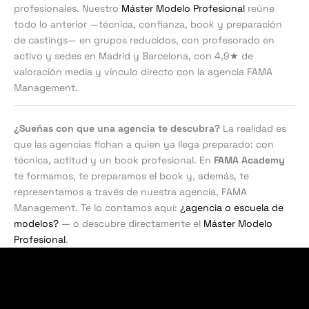
profesionales. Nuestro
Máster Modelo Profesional
reúne
todo lo anterior —técnica, confianza, book y preparación
de castings— en grupos reducidos, con profesorado en
activo y sedes en Madrid y Barcelona, con 4,9★ de
valoración media y vínculo directo con la agencia FAMA
Management.
¿Sueñas con que una agencia te descubra?
La realidad es
que las agencias fichan a quien ya llega preparado: con
técnica, actitud y un book profesional. En
FAMA Academy
te formamos, te preparamos el book y, además, te
representamos a través de nuestra agencia, FAMA
Management. Te lo contamos aquí:
¿agencia o escuela de
modelos?
— o descubre directamente el
Máster Modelo
Profesional
.