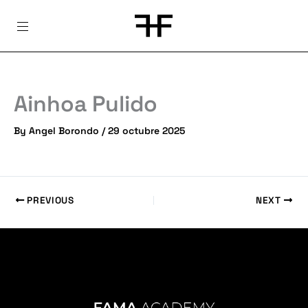
Skip
to
content
Ainhoa Pulido
By
Angel Borondo
/
29 octubre 2025
PREVIOUS
NEXT