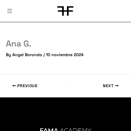
Skip
to
content
Ana G.
By
Angel Borondo
/
10 noviembre 2024
PREVIOUS
NEXT