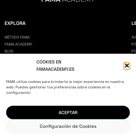
EXPLORA
L
MÉTODO FAMA
AV
FAMA ACADEMY
PO
BLOG
PO
CONTACTO
CO
COOKIES EN
PREGUNTAS FRECUENTES
FAMAACADEMY.ES
ESCUELA DE MODELOS EN MADRID
CÓMO SER MODELO
FAMA utiliza cookies para brindarte la mejor experiencia en nuestra
CASTINGS
web. Puedes gestionar tus preferencias sobre cookies en la
configuración.
AUTOESTIMA Y CONFIANZA
PARA PADRES
CURSO ONLINE DE CASTING
ACEPTAR
CURSO ONLINE DE POSADO
Configuración de Cookies