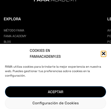
EXPLORA
L
MÉTODO FAMA
AV
FAMA ACADEMY
PO
BLOG
PO
CONTACTO
CO
COOKIES EN
PREGUNTAS FRECUENTES
FAMAACADEMY.ES
ESCUELA DE MODELOS EN MADRID
CÓMO SER MODELO
FAMA utiliza cookies para brindarte la mejor experiencia en nuestra
CASTINGS
web. Puedes gestionar tus preferencias sobre cookies en la
configuración.
AUTOESTIMA Y CONFIANZA
PARA PADRES
CURSO ONLINE DE CASTING
ACEPTAR
CURSO ONLINE DE POSADO
Configuración de Cookies