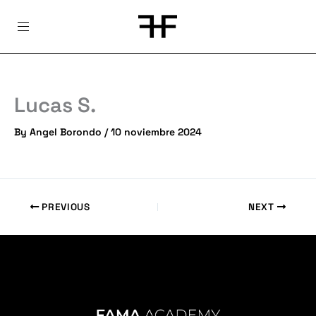
Skip
to
content
Lucas S.
By
Angel Borondo
/
10 noviembre 2024
PREVIOUS
NEXT