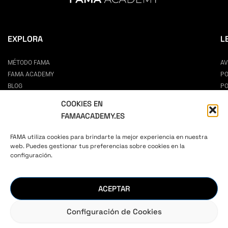
EXPLORA
L
MÉTODO FAMA
AV
FAMA ACADEMY
PO
BLOG
PO
CONTACTO
CO
COOKIES EN
PREGUNTAS FRECUENTES
FAMAACADEMY.ES
ESCUELA DE MODELOS EN MADRID
CÓMO SER MODELO
FAMA utiliza cookies para brindarte la mejor experiencia en nuestra
CASTINGS
web. Puedes gestionar tus preferencias sobre cookies en la
configuración.
AUTOESTIMA Y CONFIANZA
PARA PADRES
CURSO ONLINE DE CASTING
ACEPTAR
CURSO ONLINE DE POSADO
Configuración de Cookies