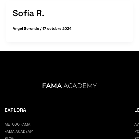
Sofía R.
Angel Borondo
/
17 octubre 2024
EXPLORA
L
MÉTODO FAMA
AV
FAMA ACADEMY
PO
BLOG
PO